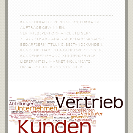
KUNDENDIALOG VERBESSERN
,
LUKRATIVE
AUFTRÄGE GEWINNEN
,
VERTRIEBSPERFORMANCE STEIGERN
TAGGED:
ABC-ANALYSE
,
BEDARFSANALYSE
,
BEDARFSERMITTLUNG
,
BESTANDSKUNDEN
,
KUNDENBEDARF
,
KUNDENBEWERTUNGEN
,
KUNDENBEZIEHUNG
,
KUNDENSERVICE
,
LIEFERANTEIL
,
MARKETING
,
UMSATZ
,
UMSATZSTEIGERUNG
,
VERTRIEB