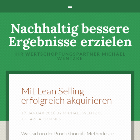
Nachhaltig bessere
Ergebnisse erzielen
IHR WERTSCHÖPFUNGSPARTNER MICHAEL
WENTZKE
Mit Lean Selling
erfolgreich akquirieren
19. JANUAR 2018
BY
MICHAEL WENTZKE
LEAVE A COMMENT
Was sich in der Produktion als Methode zur