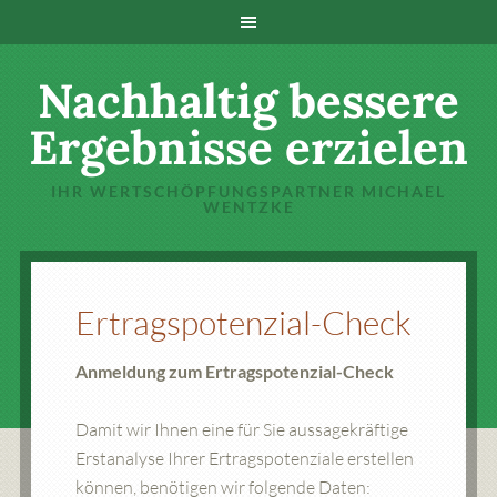
Nachhaltig bessere
Ergebnisse erzielen
IHR WERTSCHÖPFUNGSPARTNER MICHAEL
WENTZKE
Ertragspotenzial-Check
Anmeldung zum Ertragspotenzial-Check
Damit wir Ihnen eine für Sie aussagekräftige
Erstanalyse Ihrer Ertragspotenziale erstellen
können, benötigen wir folgende Daten: