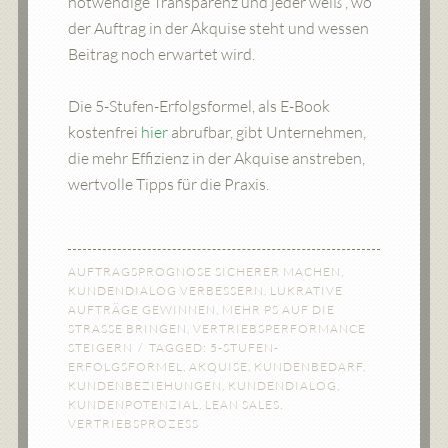
notwendige Transparenz und jeder weiß , wo
der Auftrag in der Akquise steht und wessen
Beitrag noch erwartet wird.
Die 5-Stufen-Erfolgsformel, als E-Book
kostenfrei
hier
abrufbar, gibt Unternehmen,
die mehr Effizienz in der Akquise anstreben,
wertvolle Tipps für die Praxis.
AUFTRAGSPROGNOSE SICHERER MACHEN
,
KUNDENDIALOG VERBESSERN
,
LUKRATIVE
AUFTRÄGE GEWINNEN
,
MEHR PS AUF DIE
STRASSE BRINGEN
,
VERTRIEBSPERFORMANCE
STEIGERN
TAGGED:
5-STUFEN-
ERFOLGSFORMEL
,
AKQUISE
,
KUNDENBEDARF
,
KUNDENBEZIEHUNGEN
,
KUNDENDIALOG
,
KUNDENPOTENZIAL
,
LEAN SALES
,
VERTRIEBSPROZESS