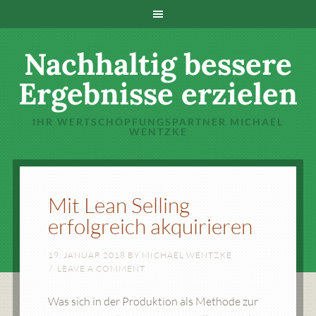
Nachhaltig bessere
Ergebnisse erzielen
IHR WERTSCHÖPFUNGSPARTNER MICHAEL
WENTZKE
Mit Lean Selling
erfolgreich akquirieren
19. JANUAR 2018
BY
MICHAEL WENTZKE
LEAVE A COMMENT
Was sich in der Produktion als Methode zur