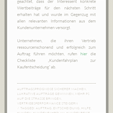
geachtet, dass der Interessent konkrete
Wertbeiträge für den nächsten Schritt
erhalten hat und wurde im Gegenzug mit
allen relevanten Informationen aus dem
Kundenunternehmen versorgt.
Unternehmen, die ihren Vertrieb
ressourcenschonend und erfolgreich zum
Auftrag führen möchten, rufen
hier
die
Checkliste „Kundenfahrplan zur
Kaufentscheidung“ ab.
AUFTRAGSPROGNOSE SICHERER MACHEN
,
LUKRATIVE AUFTRÄGE GEWINNEN
,
MEHR PS
AUF DIE STRASSE BRINGEN
,
VERTRIEBSPERFORMANCE STEIGERN
TAGGED:
AUFTRAG
,
ENTSCHEIDUNG
,
HILFE
,
KUNDEN
,
KUNDENFAHRPLAN
,
KUNDENREISE
,