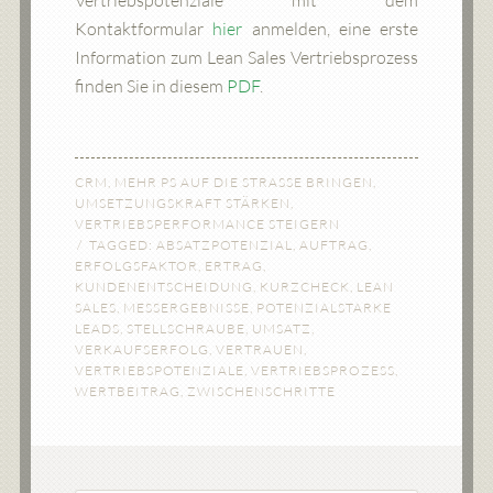
Vertriebspotenziale mit dem
Kontaktformular
hier
anmelden, eine erste
Information zum Lean Sales Vertriebsprozess
finden Sie in diesem
PDF
.
CRM
,
MEHR PS AUF DIE STRASSE BRINGEN
,
UMSETZUNGSKRAFT STÄRKEN
,
VERTRIEBSPERFORMANCE STEIGERN
TAGGED:
ABSATZPOTENZIAL
,
AUFTRAG
,
ERFOLGSFAKTOR
,
ERTRAG
,
KUNDENENTSCHEIDUNG
,
KURZCHECK
,
LEAN
SALES
,
MESSERGEBNISSE
,
POTENZIALSTARKE
LEADS
,
STELLSCHRAUBE
,
UMSATZ
,
VERKAUFSERFOLG
,
VERTRAUEN
,
VERTRIEBSPOTENZIALE
,
VERTRIEBSPROZESS
,
WERTBEITRAG
,
ZWISCHENSCHRITTE