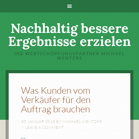
Nachhaltig bessere
Ergebnisse erzielen
IHR WERTSCHÖPFUNGSPARTNER MICHAEL
WENTZKE
Was Kunden vom
Verkäufer für den
Auftrag brauchen
30. JANUAR 2013
BY
MICHAEL WENTZKE
LEAVE A COMMENT