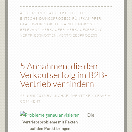
ALLGEMEIN
TAGGED:
EFFIZIENZ
,
ENTSCHEIDUNGSPROZESS
,
FÜNFKÄMPFER
,
GLAUBWÜRDIGKEIT
,
MARKETINGKOSTEN
,
RELEVANZ
,
VERKÄUFER
,
VERKAUFSERFOLG
,
VERTRIEBSKOSTEN
,
VERTRIEBSPROZESS
5 Annahmen, die den
Verkaufserfolg im B2B-
Vertrieb verhindern
25. JUNI 2013
BY
MICHAEL WENTZKE
LEAVE A
COMMENT
Die
Vertriebsprobleme mit Fakten
auf den Punkt bringen