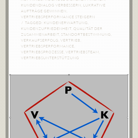
KUNDENDIALOG VERBESSERN
,
LUKRATIVE
AUFTRÄGE GEWINNEN
,
VERTRIEBSPERFORMANCE STEIGERN
TAGGED:
KUNDENERWARTUNG
,
KUNDENZUFRIEDENHEIT
,
QUALITÄT DER
ZUSAMMENARBEIT
,
STANDORTBESTIMMUNG
,
VERKAUFSERFOLG
,
VERTRIEB
,
VERTRIEBSPERFORMANCE
,
VERTRIEBSPROZESSE
,
VERTRIEBSTEAM
,
VERTRIEBSUNTERSTÜTZUNG