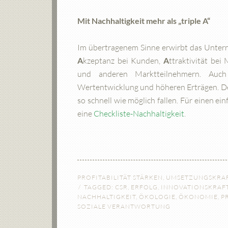
Mit Nachhaltigkeit mehr als „triple A“
Im übertragenem Sinne erwirbt das Unterne
A
kzeptanz bei Kunden,
A
ttraktivität bei
und anderen Marktteilnehmern. A
Wertentwicklung und höheren Erträgen. Der
so schnell wie möglich fallen. Für einen ei
eine
Checkliste-Nachhaltigkeit
.
PROFITABILITÄT STÄRKEN
,
UMSETZUNGSKRAF
TAGGED:
CSR
,
ERFOLG
,
INNOVATIONSKRAF
NACHHALTIGKEIT
,
ÖKOLOGIE
,
ÖKONOMIE
,
P
SOZIALE VERANTWORTUNG