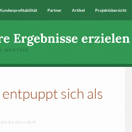
Kundenprofitabilität
Partner
Artikel
Projektübersicht
re Ergebnisse erzielen
EL WENTZKE
 entpuppt sich als
LEAVE A COMMENT