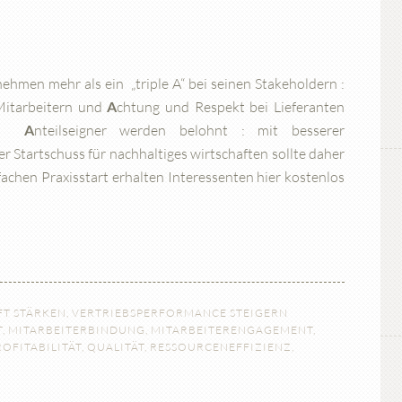
hmen mehr als ein „triple A“ bei seinen Stakeholdern :
 Mitarbeitern und
A
chtung und Respekt bei Lieferanten
uch
A
nteilseigner werden belohnt : mit besserer
 Startschuss für nachhaltiges wirtschaften sollte daher
nfachen Praxisstart erhalten Interessenten hier kostenlos
T STÄRKEN
,
VERTRIEBSPERFORMANCE STEIGERN
T
,
MITARBEITERBINDUNG
,
MITARBEITERENGAGEMENT
,
ROFITABILITÄT
,
QUALITÄT
,
RESSOURCENEFFIZIENZ
,