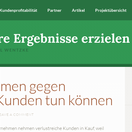
Kundenprofitabilität
Partner
Artikel
Projektübersicht
re Ergebnisse erzielen
EL WENTZKE
hmen gegen
 Kunden tun können
EAVE A COMMENT
ternehmen nehmen verlustreiche Kunden in Kauf, weil