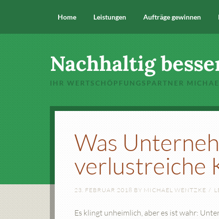
Home
Leistungen
Aufträge gewinnen
Nachhaltig besse
IHR WERTSCHÖPFUNGSPARTNER MICHA
Was Unterne
verlustreiche
23. FEBRUAR 2018
BY
MICHAEL WENTZKE
L
Es klingt unheimlich, aber es ist wahr: Un