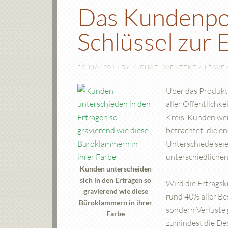
Das Kundenpor
Schlüssel zur 
27. MAI 2014
BY
MICHAEL WENTZKE
LEAVE
Über das Produktp
aller Öffentlichk
Kreis. Kunden wer
betrachtet: die e
Unterschiede sei
unterschiedliche
Kunden unterscheiden
sich in den Erträgen so
Wird die Ertragskr
gravierend wie diese
rund 40% aller Be
Büroklammern in ihrer
sondern Verluste 
Farbe
zumindest die Dec