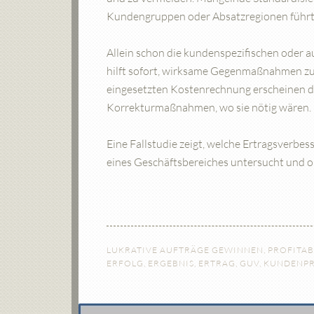
Kundengruppen oder Absatzregionen führt
Allein schon die kundenspezifischen oder 
hilft sofort, wirksame Gegenmaßnahmen zu
eingesetzten Kostenrechnung erscheinen di
Korrekturmaßnahmen, wo sie nötig wären.
Eine Fallstudie zeigt, welche Ertragsverbe
eines Geschäftsbereiches untersucht und o
LUKRATIVE AUFTRÄGE GEWINNEN
,
PROFITAB
ERFOLG
,
ERGEBNIS
,
ERTRAG
,
GUV
,
KUNDENPR