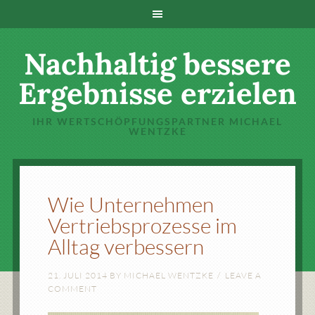
Nachhaltig bessere
Ergebnisse erzielen
IHR WERTSCHÖPFUNGSPARTNER MICHAEL
WENTZKE
Wie Unternehmen
Vertriebsprozesse im
Alltag verbessern
21. JULI 2014
BY
MICHAEL WENTZKE
LEAVE A
COMMENT