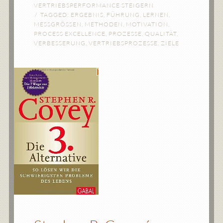
VERTRIEBSPERFORMANCE STEIGERN
TAGGED:
ERGEBNIS
,
FÜHRUNG
,
LERNEN
,
MESSGRÖSSEN
,
METHODEN
,
MOTIVATION
,
PROCESS EXCELLENCE
,
PROZESSE
,
QUALITÄT
,
VERBESSERUNG
,
VERTRIEBSPROZESSE
,
ZIELE