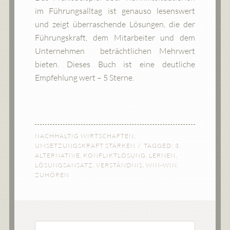
im Führungsalltag ist genauso lesenswert
und zeigt überraschende Lösungen, die der
Führungskraft, dem Mitarbeiter und dem
Unternehmen beträchtlichen Mehrwert
bieten. Dieses Buch ist eine deutliche
Empfehlung wert – 5 Sterne.
NACHHALTIG WIRTSCHAFTEN
,
UMSETZUNGSKRAFT STÄRKEN
TAGGED:
3.
ALTERNATIVE
,
KONFLIKTLÖSUNG
,
LERNEN
,
LÖSUNGSANSATZ
,
VERSTÄNDNIS
,
WIN-WIN
,
ZUHÖREN