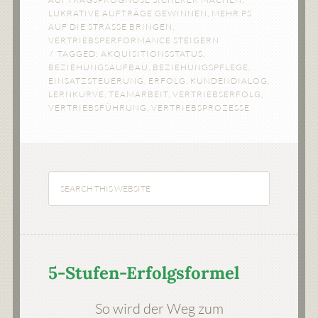
LUKRATIVE AUFTRÄGE GEWINNEN
,
MEHR PS
AUF DIE STRASSE BRINGEN
,
VERTRIEBSPERFORMANCE STEIGERN
TAGGED:
AKQUISITIONSSTATUS
,
BEZIEHUNGSAUFBAU
,
BEZIEHUNGSPFLEGE
,
EINSATZSTEUERUNG
,
ERFOLG
,
KUNDENDIALOG
,
LERNKURVE
,
TEAMARBEIT
,
VERTRIEBSERFOLG
,
VERTRIEBSFÜHRUNG
,
VERTRIEBSPROZESSE
5-Stufen-Erfolgsformel
So wird der Weg zum