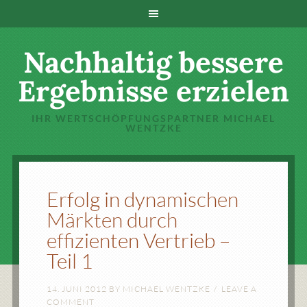
Nachhaltig bessere
Ergebnisse erzielen
IHR WERTSCHÖPFUNGSPARTNER MICHAEL
WENTZKE
Erfolg in dynamischen
Märkten durch
effizienten Vertrieb –
Teil 1
14. JUNI 2012
BY
MICHAEL WENTZKE
LEAVE A
COMMENT