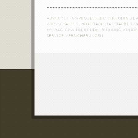
ABWICKLUNGS-PROZESSE BESCHLEUNIGEN
,
WIRTSCHAFTEN
,
PROFITABILITÄT STÄRKEN
,
V
ERTRAG
,
GEWINN
,
KUNDENBINDUNG
,
KUNDE
SERVICE
,
VERSICHERUNGEN