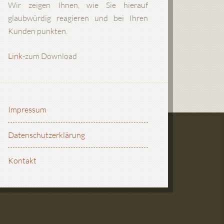
Wir zeigen Ihnen, wie Sie hierauf
glaubwürdig reagieren und bei Ihren
Kunden punkten.
Link
-zum Download
Impressum
Datenschutzerklärung
Kontakt