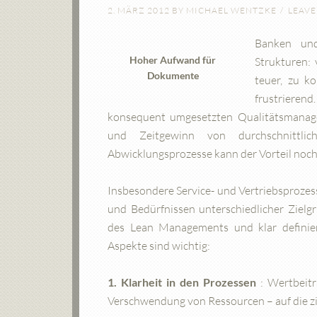
2. MÄRZ 2012
BY
MICHAEL WENTZKE
LEAV
Banken und
Hoher Aufwand für
Strukturen: 
Dokumente
teuer, zu k
frustrieren
konsequent umgesetzten Qualitätsmanag
und Zeitgewinn von durchschnittl
Abwicklungsprozesse kann der Vorteil noch 
Insbesondere Service- und Vertriebsproze
und Bedürfnissen unterschiedlicher Zielg
des Lean Managements und klar definie
Aspekte sind wichtig:
1. Klarheit in den Prozessen
: Wertbeitr
Verschwendung von Ressourcen – auf die zi