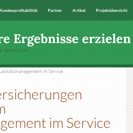
Kundenprofitabilität
Partner
Artikel
Projektübersicht
re Ergebnisse erzielen
EL WENTZKE
ersicherungen
m
gement im Service