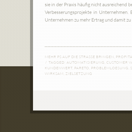
sie in der Praxis häufig nicht ausreichend 
Verbesserungsprojekte in Unternehmen. Es
Unternehmen zu mehr Ertrag und damit zu 
MEHR PS AUF DIE STRASSE BRINGEN
,
PROFITA
TAGGED:
AUTOMATISIERUNG
,
CUSTOMER V
KUNDENWERT
,
PARETO
,
PROBLEMLOESUNG
,
WIRKSAM
,
ZIELSETZUNG