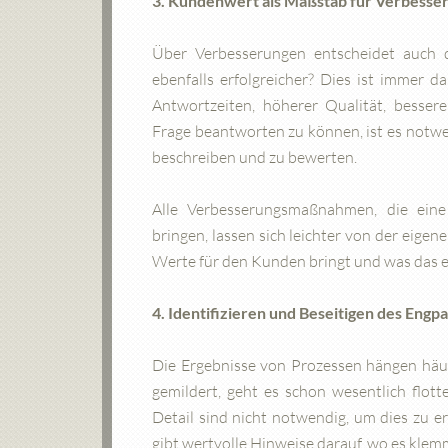
3. Kundenwert als Maßstab für Verbesse
Über Verbesserungen entscheidet auch 
ebenfalls erfolgreicher? Dies ist immer 
Antwortzeiten, höherer Qualität, besserem
Frage beantworten zu können, ist es notw
beschreiben und zu bewerten.
Alle Verbesserungsmaßnahmen, die eine
bringen, lassen sich leichter von der eige
Werte für den Kunden bringt und was das 
4. Identifizieren und Beseitigen des Engp
Die Ergebnisse von Prozessen hängen häuf
gemildert, geht es schon wesentlich flott
Detail sind nicht notwendig, um dies zu e
gibt wertvolle Hinweise darauf, wo es klem