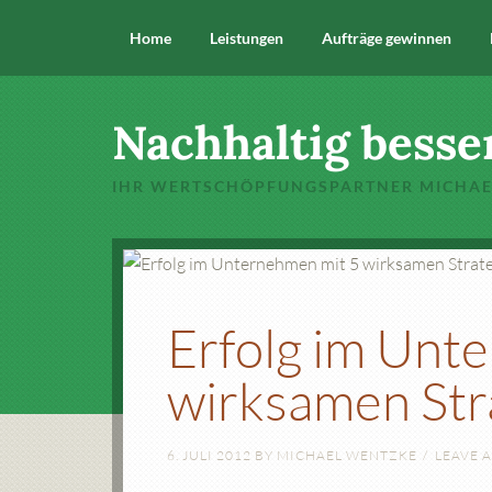
Home
Leistungen
Aufträge gewinnen
Nachhaltig besse
IHR WERTSCHÖPFUNGSPARTNER MICHA
Erfolg im Unt
wirksamen Str
6. JULI 2012
BY
MICHAEL WENTZKE
LEAVE 