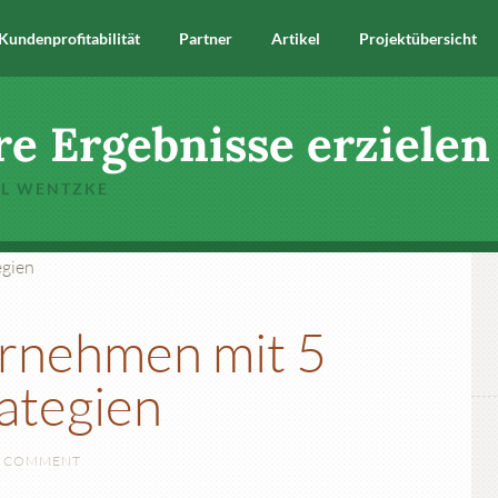
Kundenprofitabilität
Partner
Artikel
Projektübersicht
re Ergebnisse erzielen
EL WENTZKE
ernehmen mit 5
ategien
A COMMENT