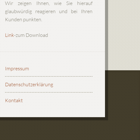
Wir zeigen Ihnen, wie Sie hierauf
glaubwürdig reagieren und bei Ihren
Kunden punkten.
Link
-zum Download
Impressum
Datenschutzerklärung
Kontakt