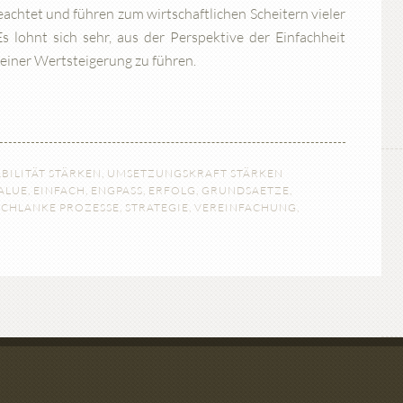
beachtet und führen zum wirtschaftlichen Scheitern vieler
 lohnt sich sehr, aus der Perspektive der Einfachheit
einer Wertsteigerung zu führen.
BILITÄT STÄRKEN
,
UMSETZUNGSKRAFT STÄRKEN
ALUE
,
EINFACH
,
ENGPASS
,
ERFOLG
,
GRUNDSAETZE
,
SCHLANKE PROZESSE
,
STRATEGIE
,
VEREINFACHUNG
,