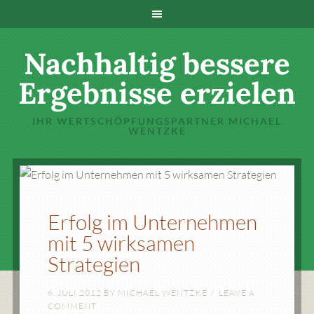
Nachhaltig bessere
Ergebnisse erzielen
IHR WERTSCHÖPFUNGSPARTNER MICHAEL
WENTZKE
Erfolg im Unternehmen
mit 5 wirksamen
Strategien
6. JULI 2012
BY
MICHAEL WENTZKE
LEAVE A
COMMENT