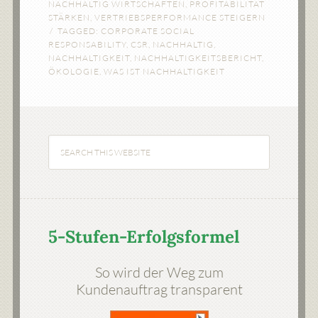
NACHHALTIG WIRTSCHAFTEN
,
PROFITABILITÄT
STÄRKEN
,
VERTRIEBSPERFORMANCE STEIGERN
TAGGED:
CORPORATE SOCIAL
RESPONSABILITY
,
CSR
,
NACHHALTIG
,
NACHHALTIGKEIT
,
NACHHALTIGKEITSBERICHT
,
ÖKOLOGIE
,
WAS IST NACHHALTIGKEIT
5-Stufen-Erfolgsformel
So wird der Weg zum
Kundenauftrag transparent