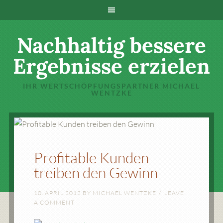
Nachhaltig bessere
Ergebnisse erzielen
IHR WERTSCHÖPFUNGSPARTNER MICHAEL
WENTZKE
Profitable Kunden
treiben den Gewinn
10. APRIL 2012
BY
MICHAEL WENTZKE
LEAVE
A COMMENT