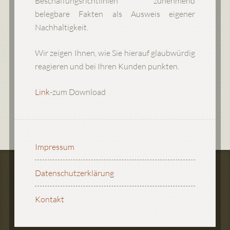
Beschaffungsrichtlinien zunehmend
belegbare Fakten als Ausweis eigener
Nachhaltigkeit.
Wir zeigen Ihnen, wie Sie hierauf glaubwürdig
reagieren und bei Ihren Kunden punkten.
Link
-zum Download
Impressum
Datenschutzerklärung
Kontakt