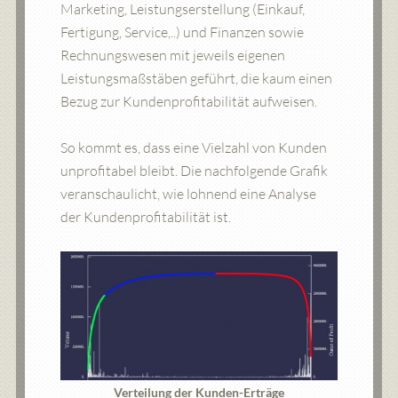
Marketing, Leistungserstellung (Einkauf,
Fertigung, Service,..) und Finanzen sowie
Rechnungswesen mit jeweils eigenen
Leistungsmaßstäben geführt, die kaum einen
Bezug zur Kundenprofitabilität aufweisen.
So kommt es, dass eine Vielzahl von Kunden
unprofitabel bleibt. Die nachfolgende Grafik
veranschaulicht, wie lohnend eine Analyse
der Kundenprofitabilität ist.
Verteilung der Kunden-Erträge