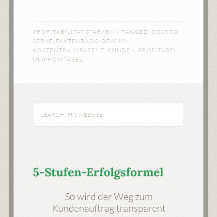
PROFITABILITÄT STÄRKEN
TAGGED:
COST TO
SERVE
,
FAKTENBASIS
,
GEWINN
,
KOSTENTRANSPARENZ
,
KUNDEN
,
PROFITABEL
,
UMPROFITABEL
5-Stufen-Erfolgsformel
So wird der Weg zum
Kundenauftrag transparent