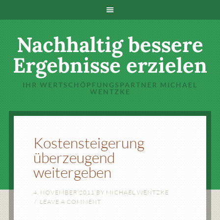
Nachhaltig bessere
Ergebnisse erzielen
IHR WERTSCHÖPFUNGSPARTNER MICHAEL
WENTZKE
Kostensteigerung
überzeugend
weitergeben
4. NOVEMBER 2011
BY
MICHAEL WENTZKE
LEAVE A COMMENT