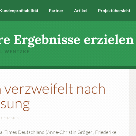
Kundenprofitabilität
Partner
Artikel
Projektübersicht
re Ergebnisse erzielen
EL WENTZKE
 verzweifelt nach
ösung
A COMMENT
cial Times Deutschland (Anne-Christin Gröger , Friederike