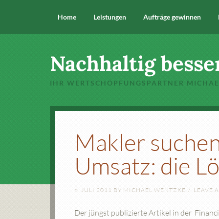
Home
Leistungen
Aufträge gewinnen
Nachhaltig besse
IHR WERTSCHÖPFUNGSPARTNER MICHA
Makler suchen
Umsatz: die L
6. JULI 2011
BY
MICHAEL WENTZKE
LEAVE 
Der jüngst publizierte Artikel in der Finan