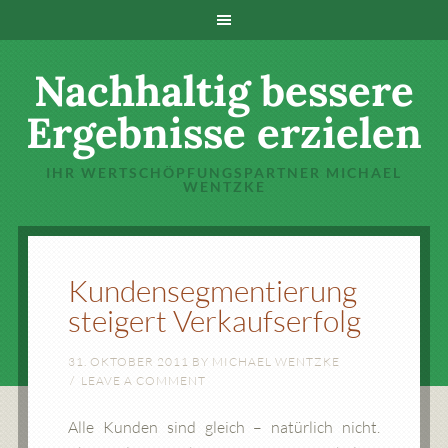
Nachhaltig bessere
Ergebnisse erzielen
IHR WERTSCHÖPFUNGSPARTNER MICHAEL
WENTZKE
Kundensegmentierung
steigert Verkaufserfolg
31. OKTOBER 2011
BY
MICHAEL WENTZKE
LEAVE A COMMENT
Alle Kunden sind gleich – natürlich nicht.