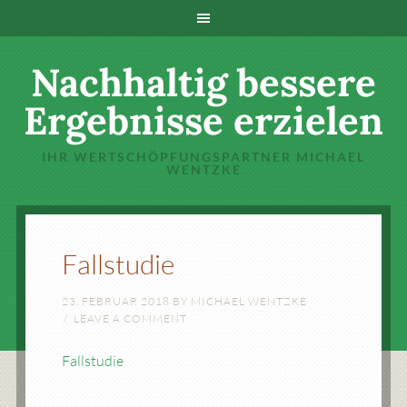
Nachhaltig bessere
Ergebnisse erzielen
IHR WERTSCHÖPFUNGSPARTNER MICHAEL
WENTZKE
Fallstudie
23. FEBRUAR 2018
BY
MICHAEL WENTZKE
LEAVE A COMMENT
Fallstudie