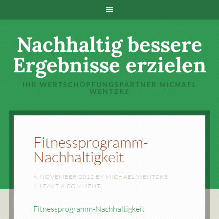
Nachhaltig bessere
Ergebnisse erzielen
IHR WERTSCHÖPFUNGSPARTNER MICHAEL
WENTZKE
Fitnessprogramm-
Nachhaltigkeit
6. NOVEMBER 2012
BY
MICHAEL WENTZKE
LEAVE A COMMENT
Fitnessprogramm-Nachhaltigkeit