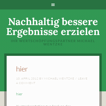
Nachhaltig bessere
Ergebnisse erzielen
IHR WERTSCHÖPFUNGSPARTNER MICHAEL
WENTZKE
hier
10. APRIL 2012
BY
MICHAEL WENTZKE
LEAVE
A COMMENT
hier