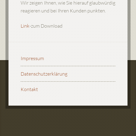
Wir zeigen Ihnen, wie Sie hierauf glaubwürdig
reagieren und bei Ihren Kunden punkten.
Link
-zum Download
Impressum
Datenschutzerklärung
Kontakt