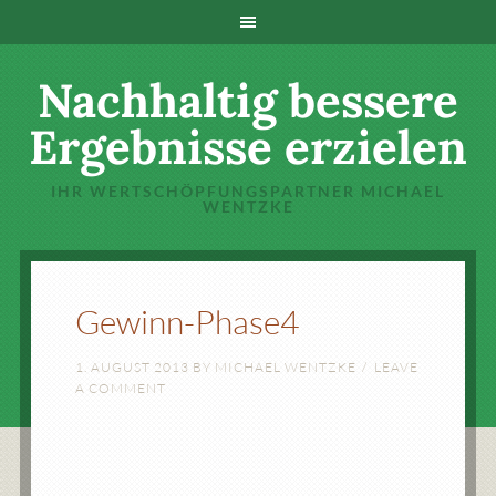
Nachhaltig bessere
Ergebnisse erzielen
IHR WERTSCHÖPFUNGSPARTNER MICHAEL
WENTZKE
Gewinn-Phase4
1. AUGUST 2013
BY
MICHAEL WENTZKE
LEAVE
A COMMENT