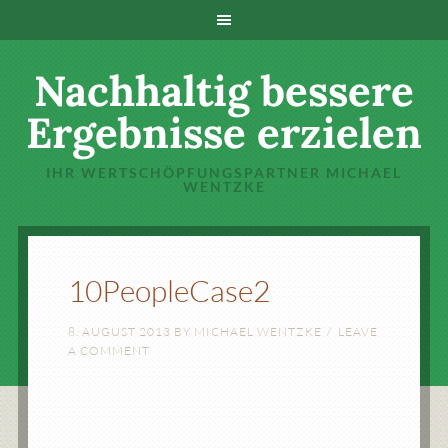
Nachhaltig bessere
Ergebnisse erzielen
IHR WERTSCHÖPFUNGSPARTNER MICHAEL
WENTZKE
10PeopleCase2
8. AUGUST 2013
BY
MICHAEL WENTZKE
LEAVE
A COMMENT