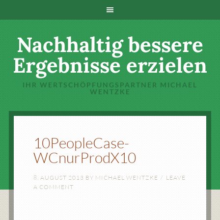
Nachhaltig bessere
Ergebnisse erzielen
IHR WERTSCHÖPFUNGSPARTNER MICHAEL
WENTZKE
10PeopleCase-
WCnurProdX10
8. AUGUST 2013
BY
MICHAEL WENTZKE
LEAVE
A COMMENT