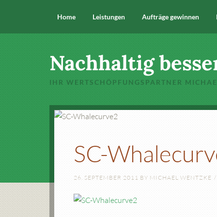
Home
Leistungen
Aufträge gewinnen
Nachhaltig besse
IHR WERTSCHÖPFUNGSPARTNER MICHA
SC-Whalecurv
26. SEPTEMBER 2011
BY
MICHAEL WENTZKE