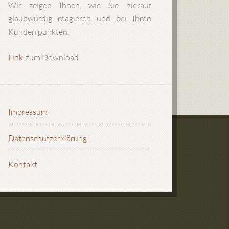
Wir zeigen Ihnen, wie Sie hierauf
glaubwürdig reagieren und bei Ihren
Kunden punkten.
Link
-zum Download
Impressum
Datenschutzerklärung
Kontakt