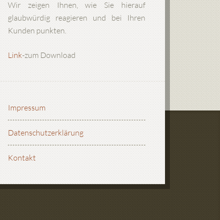
Wir zeigen Ihnen, wie Sie hierauf
glaubwürdig reagieren und bei Ihren
Kunden punkten.
Link
-zum Download
Impressum
Datenschutzerklärung
Kontakt