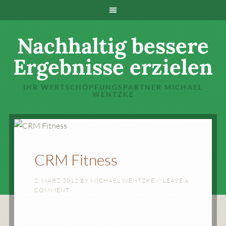
Nachhaltig bessere
Ergebnisse erzielen
IHR WERTSCHÖPFUNGSPARTNER MICHAEL
WENTZKE
CRM Fitness
2. MÄRZ 2012
BY
MICHAEL WENTZKE
LEAVE A
COMMENT