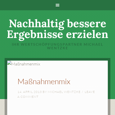
Nachhaltig bessere
Ergebnisse erzielen
IHR WERTSCHÖPFUNGSPARTNER MICHAEL
WENTZKE
Maßnahmenmix
14. APRIL 2013
BY
MICHAEL WENTZKE
LEAVE
A COMMENT